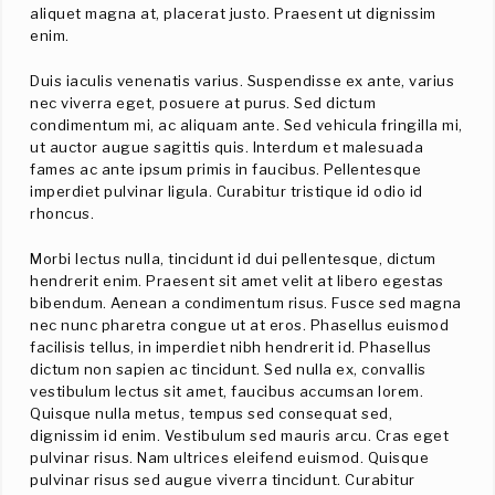
aliquet magna at, placerat justo. Praesent ut dignissim
enim.
Duis iaculis venenatis varius. Suspendisse ex ante, varius
nec viverra eget, posuere at purus. Sed dictum
condimentum mi, ac aliquam ante. Sed vehicula fringilla mi,
ut auctor augue sagittis quis. Interdum et malesuada
fames ac ante ipsum primis in faucibus. Pellentesque
imperdiet pulvinar ligula. Curabitur tristique id odio id
rhoncus.
Morbi lectus nulla, tincidunt id dui pellentesque, dictum
hendrerit enim. Praesent sit amet velit at libero egestas
bibendum. Aenean a condimentum risus. Fusce sed magna
nec nunc pharetra congue ut at eros. Phasellus euismod
facilisis tellus, in imperdiet nibh hendrerit id. Phasellus
dictum non sapien ac tincidunt. Sed nulla ex, convallis
vestibulum lectus sit amet, faucibus accumsan lorem.
Quisque nulla metus, tempus sed consequat sed,
dignissim id enim. Vestibulum sed mauris arcu. Cras eget
pulvinar risus. Nam ultrices eleifend euismod. Quisque
pulvinar risus sed augue viverra tincidunt. Curabitur