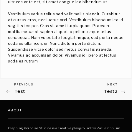
ultrices ante est, sit amet congue leo bibendum ut.
Vestibulum varius tellus sed velit mollis blandit. Curabitur
at cursus eros, nec luctus orci. Vestibulum bibendum leo id
sagittis tempor. Cras sit amet turpis quam. Praesent
mattis metus at sapien aliquet, a pellentesque tellus
consequat. Nam vulputate feugiat neque, sed porta neque
sodales ullamcorper. Nunc dictum porta dictum.
Suspendisse vitae dolor sed metus convallis gravida.
Vivamus ac accumsan dolor. Vivamus id libero at lectus
sodales rutrum.
Previous
Next
PREVIOUS
NEXT
Post
Test
Test2
Post
Post
navigation
ABOUT
Clapping Porpoise Studios is a creative playground for Zac Krohn. An