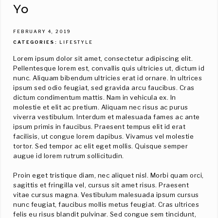
Yo
FEBRUARY 4, 2019
CATEGORIES
LIFESTYLE
Lorem ipsum dolor sit amet, consectetur adipiscing elit.
Pellentesque lorem est, convallis quis ultricies ut, dictum id
nunc. Aliquam bibendum ultricies erat id ornare. In ultrices
ipsum sed odio feugiat, sed gravida arcu faucibus. Cras
dictum condimentum mattis. Nam in vehicula ex. In
molestie et elit ac pretium. Aliquam nec risus ac purus
viverra vestibulum. Interdum et malesuada fames ac ante
ipsum primis in faucibus. Praesent tempus elit id erat
facilisis, ut congue lorem dapibus. Vivamus vel molestie
tortor. Sed tempor ac elit eget mollis. Quisque semper
augue id lorem rutrum sollicitudin.
Proin eget tristique diam, nec aliquet nisl. Morbi quam orci,
sagittis et fringilla vel, cursus sit amet risus. Praesent
vitae cursus magna. Vestibulum malesuada ipsum cursus
nunc feugiat, faucibus mollis metus feugiat. Cras ultrices
felis eu risus blandit pulvinar. Sed congue sem tincidunt,