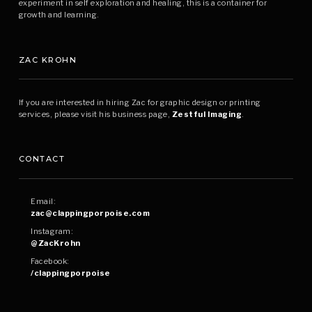
experiment in self exploration and healing, this is a container for
growth and learning.
ZAC KROHN
If you are interested in hiring Zac for graphic design or printing
services, please visit his business page,
Zestful Imaging
.
CONTACT
Email:
zac@clappingporpoise.com
Instagram:
@ZacKrohn
Facebook:
/clappingporpoise