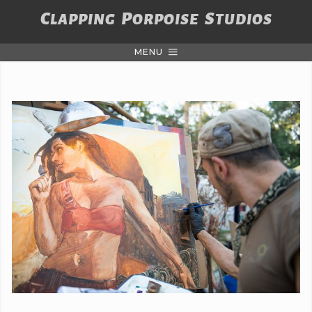
C
P
S
LAPPING
ORPOISE
TUDIOS
MENU